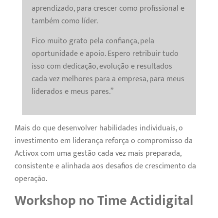
aprendizado, para crescer como profissional e
também como líder.
Fico muito grato pela confiança, pela
oportunidade e apoio. Espero retribuir tudo
isso com dedicação, evolução e resultados
cada vez melhores para a empresa, para meus
liderados e meus pares.”
Mais do que desenvolver habilidades individuais, o
investimento em liderança reforça o compromisso da
Activox com uma gestão cada vez mais preparada,
consistente e alinhada aos desafios de crescimento da
operação.
Workshop no Time Actidigital