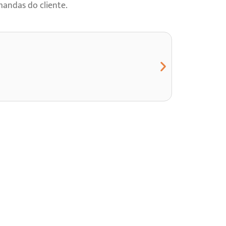
mandas do cliente
.
Acomp
como Ac