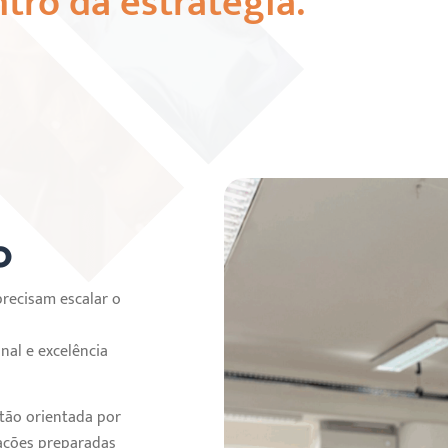
tro da estratégia.
o
precisam escalar o
nal e excelência
stão orientada por
erações preparadas