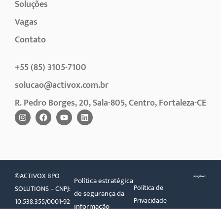
Soluções
Vagas
Contato
+55 (85) 3105-7100
solucao@activox.com.br
R. Pedro Borges, 20, Sala-805, Centro, Fortaleza-CE
©ACTIVOX BPO
Política estratégica
Política de
SOLUTIONS – CNPJ:
de segurança da
Privacidade
10.538.355/0001-92
informação