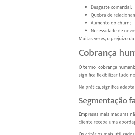
Desgaste comercial;
Quebra de relaciona
Aumento do churn;
Necessidade de novos
Muitas vezes, o prejuízo d
Cobrança huma
O termo “cobrança humaniz
significa flexibilizar tudo
Na prática, significa adapt
Segmentação fa
Empresas mais maduras nã
cliente receba uma abordag
Os critérios mais utilizad