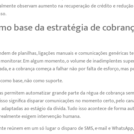
lmente observam aumento na recuperação de crédito e redução
so.
mo base da estratégia de cobran
dem de planilhas, ligações manuais e comunicações genéricas te
de monitorar. Em algum momento, o volume de inadimplentes supe
ada, e a cobrança começa a falhar não por falta de esforço, mas po
a como base, não como suporte.
das permitem automatizar grande parte da régua de cobrança sem
, isso significa disparar comunicações no momento certo, pelo ca
 adaptadas ao estágio da dívida. Tudo isso acontece de forma au
 realmente exigem intervenção humana.
nte reúnem em um só lugar o disparo de SMS, e-mail e WhatsApp,