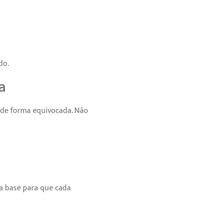
do.
a
 de forma equivocada. Não
a base para que cada