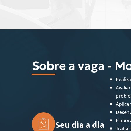
Sobre a vaga - M
Realiz
Avalia
proble
Aplica
Desenv
Elabor
Seu dia a dia
Trabal