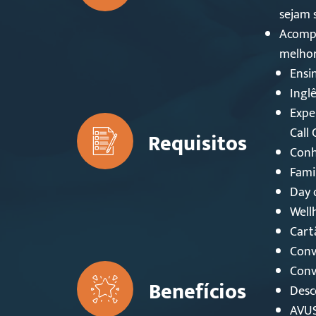
sejam 
Acompa
melhor
Ensi
Ingl
Expe
Call 
Requisitos
Conh
Fami
Day o
Well
Cart
Conv
Conv
Benefícios
Desc
AVUS