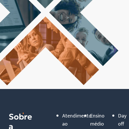
Sobre
Atendimento
Ensino
Day
ao
médio
off
a