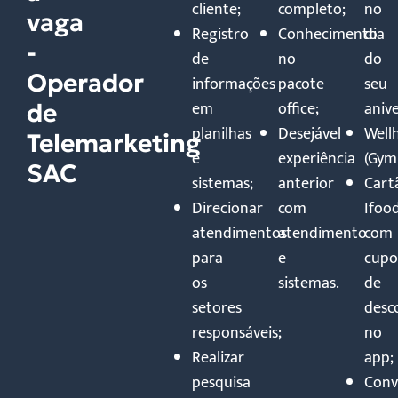
cliente;
completo;
no
vaga
Registro
Conhecimento
dia
-
de
no
do
Operador
informações
pacote
seu
em
office;
anive
de
planilhas
Desejável
Well
Telemarketing
e
experiência
(Gym
SAC
sistemas;
anterior
Cart
Direcionar
com
Ifoo
atendimentos
atendimento
com
para
e
cupo
os
sistemas.
de
setores
desc
responsáveis;
no
Realizar
app;
pesquisa
Conv