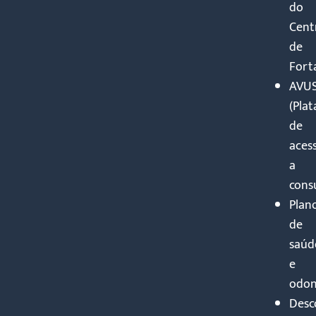
do
Cent
de
Fort
AVU
(Pla
de
aces
a
consu
Plan
de
saúd
e
odon
Desc