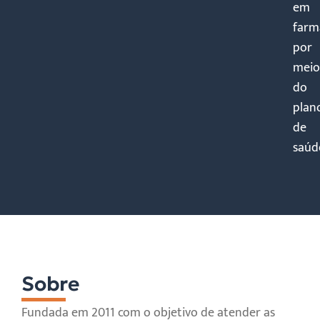
em
farm
por
meio
do
plan
de
saúd
Sobre
Fundada em 2011 com o objetivo de atender as