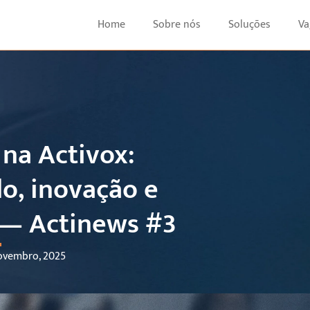
Home
Sobre nós
Soluções
Va
na Activox:
o, inovação e
a— Actinews #3
ovembro, 2025