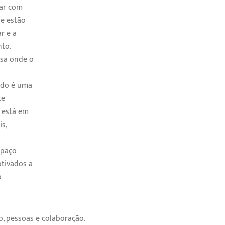
har com
ue estão
r e a
to.
sa onde o
iado é uma
te
l está em
is,
spaço
tivados a
o
o, pessoas e colaboração.