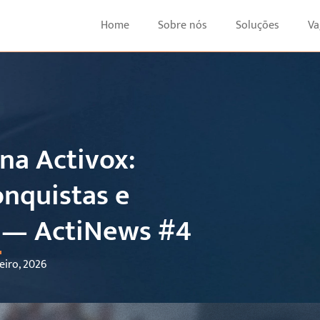
Home
Sobre nós
Soluções
Va
na Activox:
onquistas e
s — ActiNews #4
eiro, 2026