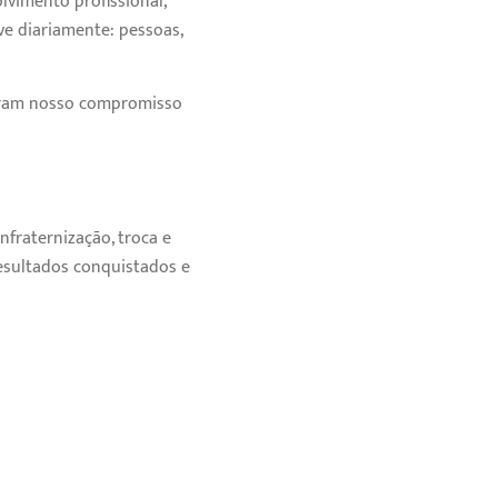
lvimento profissional,
ve diariamente: pessoas,
aram nosso compromisso
fraternização, troca e
esultados conquistados e