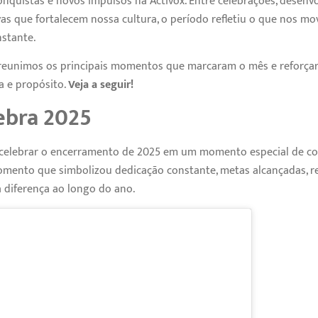
quistas e novos impulsos na Activox. Entre celebrações, desenvo
vas que fortalecem nossa cultura, o período refletiu o que nos mo
stante.
 reunimos os principais momentos que marcaram o mês e reforç
a e propósito.
Veja a seguir!
ebra 2025
 celebrar o encerramento de 2025 em um momento especial de con
mento que simbolizou dedicação constante, metas alcançadas, r
 diferença ao longo do ano.