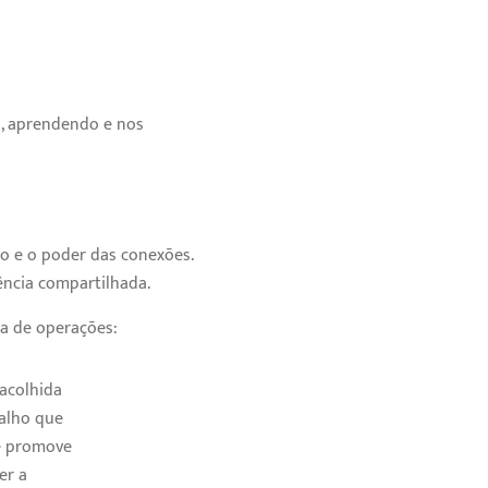
o, aprendendo e nos
to e o poder das conexões.
iência compartilhada.
ra de operações:
 acolhida
alho que
e promove
er a