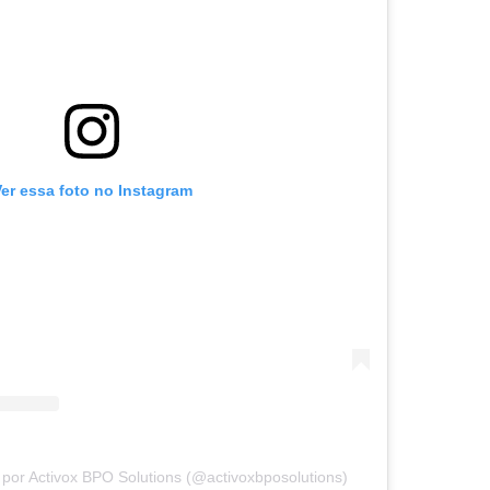
er essa foto no Instagram
por Activox BPO Solutions (@activoxbposolutions)