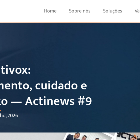
Home
Sobre nós
Soluções
Va
tivox:
ento, cuidado e
to — Actinews #9
nho, 2026