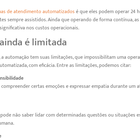
mas de atendimento automatizados
é que eles podem operar 24 ho
tes sempre assistidos. Ainda que operando de forma contínua, 
gnificativa nos custos operacionais.
inda é limitada
, a automação tem suas limitações, que impossibilitam uma oper
omatizada, com eficácia. Entre as limitações, podemos citar:
nsibilidade
 compreender certas emoções e expressar empatia durante um a
de não saber lidar com determinadas questões ou situações es
humana.
e