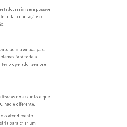
stado, assim será possível
de toda a operação: o
ão.
ento bem treinada para
blemas fará toda a
anter o operador sempre
alizadas no assunto e que
, não é diferente.
o e o atendimento
ária para criar um