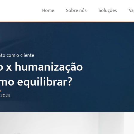
Home
Sobre nós
Soluções
Va
to com o cliente
 x humanização
mo equilibrar?
, 2024