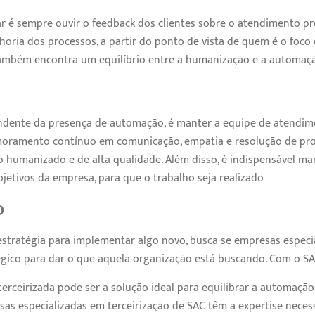
r é sempre ouvir o feedback dos clientes sobre o atendimento pre
ria dos processos, a partir do ponto de vista de quem é o foco 
 também encontra um equilíbrio entre a humanização e a automaç
ndente da presença de automação, é manter a equipe de atendim
imoramento contínuo em comunicação, empatia e resolução de pro
 humanizado e de alta qualidade. Além disso, é indispensável m
jetivos da empresa, para que o trabalho seja realizado
o
tratégia para implementar algo novo, busca-se empresas especi
ico para dar o que aquela organização está buscando. Com o SAC
erceirizada pode ser a solução ideal para equilibrar a automaçã
s especializadas em terceirização de SAC têm a expertise necess