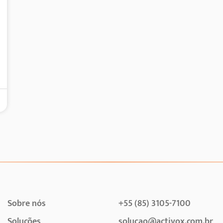
Sobre nós
+55 (85) 3105-7100
Soluções
solucao@activox.com.br