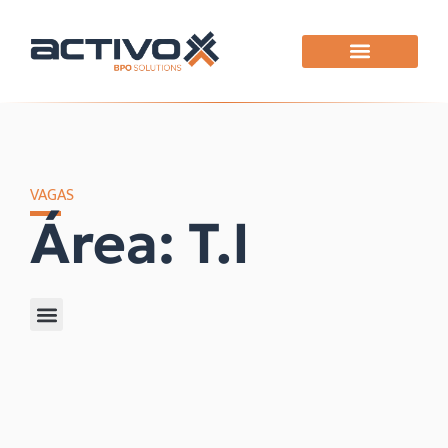
VAGAS
Área: T.I
Filtrar por área